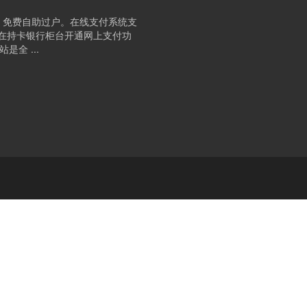
、免费自助过户。在线支付系统支
要在持卡银行柜台开通网上支付功
全 ...