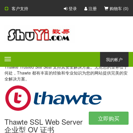
Thawte SSL 证书
客户支持
登录
注册
购物车 (
0
)
Thawte - 国际性的证书颁发机
构
Thawte 于 1995 年在南非成立，是一家专业的 SSL 证书颁发机
构。今天，它已经成为了一个值得信赖的网络安全品牌之一。同时
我的帐户
Toggle
提供 SSL 和代码签名证书，Thawte 以其多语言支持和国际认可的
navigation
Thawte Trusted Site Seal 支持其安全解决方案。无论您的业务位于
何处，Thawte 都有丰富的经验和专业知识为您的网站提供完美的安
全解决方案。
立即购买
Thawte SSL Web Server
企业型 OV 证书