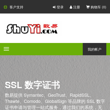
客户支持
登录
注册
购物车 (
0
)
我的帐户
Toggle
navigation
SSL 数字证书
数易提供 Symantec、GeoTrust、RapidSSL、
Thawte、Comodo、GlobalSign 等品牌的 SSL 数字
证书申请与管理一站式服务，通过我们的系统，无