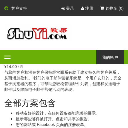
电子邮件营销服务
客户支持
登录
注册
购物车 (
0
)
使用我们的简单易用基于浏览
器（无需安装）的电子邮件营
销系统，快速和轻松地管理和
建立以及维护客户关系。
我的帐户
Toggle
navigation
¥14.00
/ 月
与您的客户和潜在客户保持经常联系有助于建立持久的客户关系，
从而增加盈利。 我们的电子邮件营销系统是一个用户友好的，完全
基于浏览器的程序，可帮助您轻松管理邮件列表，创建和发送电子
邮件以及跟踪电子邮件营销活动的表现。
全部方案包含
移动友好的设计，在任何设备都能完美的展示。
显示哪些邮件被打开、点击和共享的报告。
您的网站或 Facebook 页面的注册表单。